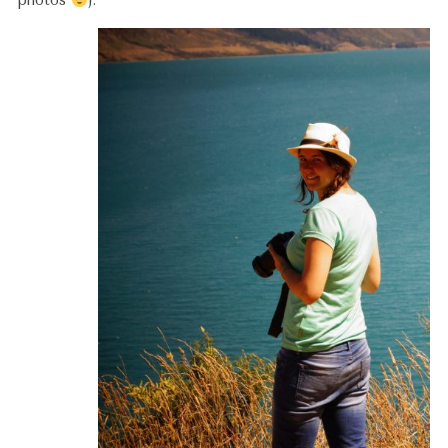
photos
).