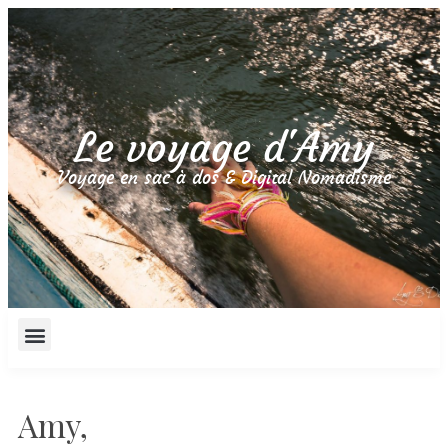
Le voyage d'Amy
Voyage en sac à dos & Digital Nomadisme
Amy,