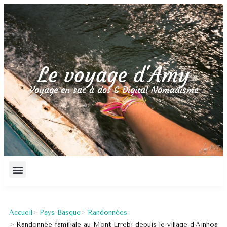
Le voyage d'Amy
Voyage en sac à dos & Digital Nomadisme
Accueil
Pays Basque
Randonnées
Randonnée familiale au Mont Errebi depuis le village d’Ainhoa