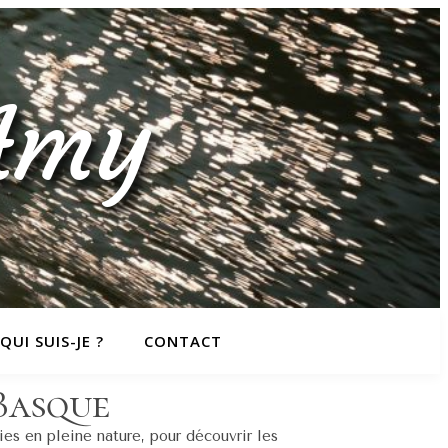
'Amy
QUI SUIS-JE ?
CONTACT
 Basque
ies en pleine nature, pour découvrir les