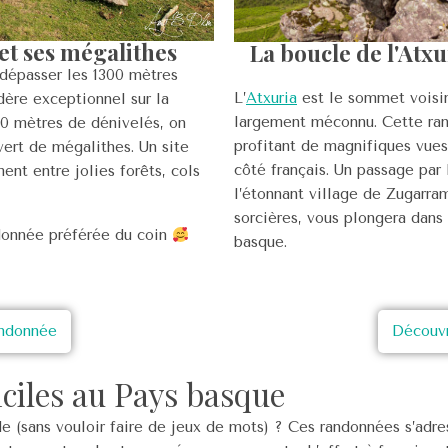
et ses mégalithes
La boucle de l'Atxu
dépasser les 1300 mètres
L’
Atxuria
est le sommet voisin
ère exceptionnel sur la
largement méconnu. Cette rand
00 mètres de dénivelés, on
profitant de magnifiques vues
rt de mégalithes. Un site
côté français. Un passage par
ent entre jolies forêts, cols
l’étonnant village de Zugarram
sorcières, vous plongera dans
ndonnée préférée du coin
basque.
andonnée
Découvr
ciles au Pays basque
 (sans vouloir faire de jeux de mots) ? Ces randonnées s’adre