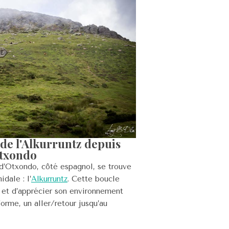
de l'Alkurruntz depuis
txondo
d’Otxondo, côté espagnol, se trouve
dale : l’
Alkurruntz
. Cette boucle
r et d’apprécier son environnement
forme, un aller/retour jusqu’au