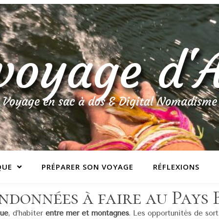
voyage d
Voyage en sac à dos & Digital Nomadisme
QUE
PRÉPARER SON VOYAGE
RÉFLEXIONS
ndonnées à faire au Pays
que
, d’habiter
entre mer et montagnes
. Les opportunités de sort