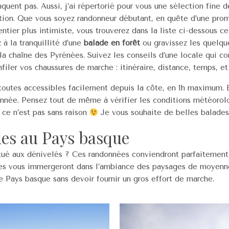
uent pas. Aussi, j’ai répertorié pour vous une sélection fine 
ration. Que vous soyez randonneur débutant, en quête d’une pr
ntier plus intimiste, vous trouverez dans la liste ci-dessous c
 à la tranquillité d’une
balade en forêt
ou gravissez les quelq
la chaîne des Pyrénées. Suivez les conseils d’une locale qui co
filer vos chaussures de marche : itinéraire, distance, temps, et
toutes accessibles facilement depuis la côte, en 1h maximum. E
l’année. Pensez tout de même à vérifier les conditions météoro
 ce n’est pas sans raison
Je vous souhaite de belles balades
les au Pays basque
ué aux dénivelés ? Ces randonnées conviendront parfaitement 
Elles vous immergeront dans l’ambiance des paysages de moyen
 Pays basque sans devoir fournir un gros effort de marche.