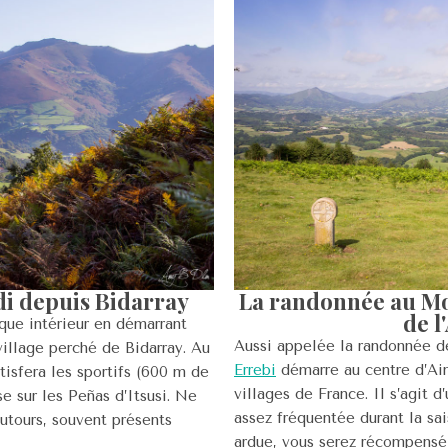
di depuis Bidarray
La randonnée au Mon
de l
ue intérieur en démarrant
Aussi appelée la randonnée de
illage perché de Bidarray. Au
Errebi
démarre au centre d’Ain
isfera les sportifs (600 m de
villages de France. Il s’agit 
se sur les Peñas d’Itsusi. Ne
assez fréquentée durant la sa
utours, souvent présents
ardue, vous serez récompensé